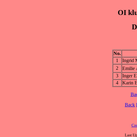
OI kl
D
No.
1
Ingri
2
Emili
3
Inger 
4
Karin 
Ba
Back
Cre
Last U