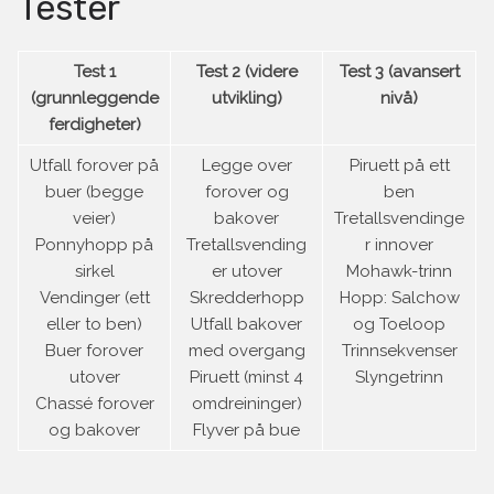
Tester
Test 1
Test 2 (videre
Test 3 (avansert
(grunnleggende
utvikling)
nivå)
ferdigheter)
Utfall forover på
Legge over
Piruett på ett
buer (begge
forover og
ben
veier)
bakover
Tretallsvendinge
Ponnyhopp på
Tretallsvending
r innover
sirkel
er utover
Mohawk-trinn
Vendinger (ett
Skredderhopp
Hopp: Salchow
eller to ben)
Utfall bakover
og Toeloop
Buer forover
med overgang
Trinnsekvenser
utover
Piruett (minst 4
Slyngetrinn
Chassé forover
omdreininger)
og bakover
Flyver på bue