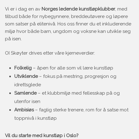
Vi er i dag en av
Norges ledende kunstløpklubber
, med
tilbud både for nybegynnere, breddeutøvere og løpere
som satser på elitenivå. Hos oss finner du et inkluderende
miljø hvor både barn, ungdom og voksne kan utvikle seg
på isen.
OI Skøyter drives etter våre kjerneverdier:
Folkelig
– åpen for alle som vil lære kunstløp
Utviklende
– fokus på mestring, progresjon og
idrettsglede
Samlende
– et klubbmiljø med fellesskap på og
utenfor isen
Ambisiøs
– faglig sterke trenere, rom for å satse mot
toppnivå i kunstløp
Vil du starte med kunstløp i Oslo?