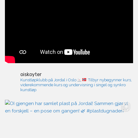
oiskoyter
Kunstløpklubb på Jordal i Oslo
Tilbyr nybegynner kurs,
viderekommende kurs og undervisning i singel og synkro
kunstløp