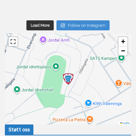
Load More
Follow on Instagram
+
−
Leaflet
Støtt oss