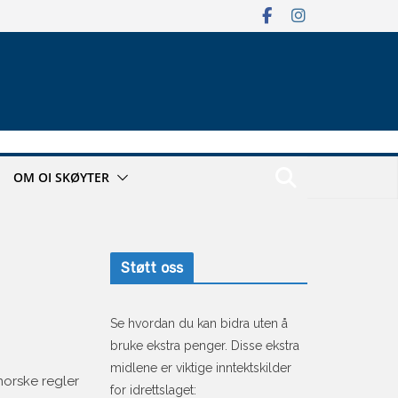
OM OI SKØYTER
Støtt oss
Se hvordan du kan bidra uten å
bruke ekstra penger. Disse ekstra
midlene er viktige inntektskilder
orske regler
for idrettslaget: