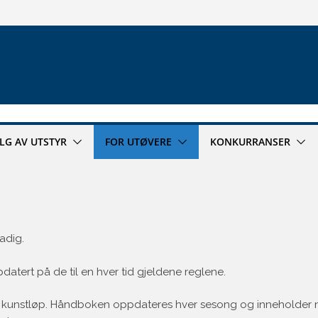
ALG AV UTSTYR
FOR UTØVERE
KONKURRANSER
adig.
tert på de til en hver tid gjeldene reglene.
 kunstløp. Håndboken oppdateres hver sesong og inneholder n