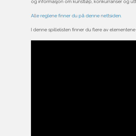
og informasjon om kunstløp, konkurranser og utt
Alle reglene finner du på denne nettsiden.
I denne spillelisten finner du flere av elementene 