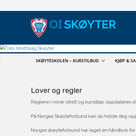
Hopp
til
innholdet
SKØYTESKOLEN – KURSTILBUD
KJØP & S
Lover og regler
Reglene i norsk idrett og kunstløp oppdateres st
På Norges Skøyteforbund kan du holde deg oppda
Norges skøyteforbund har laget en håndbok for