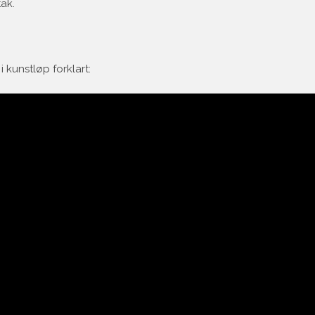
ak.
i kunstløp forklart: