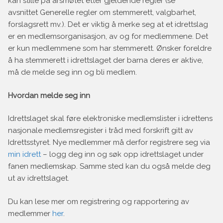
kan stille på årsmøtet etter gjeldende regler (se
avsnittet Generelle regler om stemmerett, valgbarhet,
forslagsrett mv.). Det er viktig å merke seg at et idrettslag
er en medlemsorganisasjon, av og for medlemmene. Det
er kun medlemmene som har stemmerett. Ønsker foreldre
å ha stemmerett i idrettslaget der barna deres er aktive,
må de melde seg inn og bli medlem.
Hvordan melde seg inn
Idrettslaget skal føre elektroniske medlemslister i idrettens
nasjonale medlemsregister i tråd med forskrift gitt av
Idrettsstyret. Nye medlemmer må derfor registrere seg via
min idrett
– logg deg inn og søk opp idrettslaget under
fanen medlemskap. Samme sted kan du også melde deg
ut av idrettslaget.
Du kan lese mer om registrering og rapportering av
medlemmer
her
.