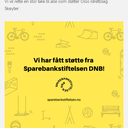
Vi vil rette en stor takk til alle som støtter Oslo Idrettslag
Skøyter: