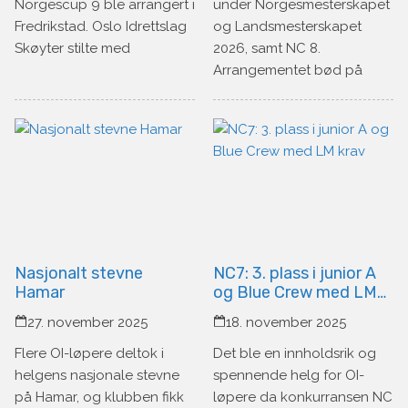
Norgescup 9 ble arrangert i
under Norgesmesterskapet
Fredrikstad. Oslo Idrettslag
og Landsmesterskapet
Skøyter stilte med
2026, samt NC 8.
Arrangementet bød på
Nasjonalt stevne
NC7: 3. plass i junior A
Hamar
og Blue Crew med LM
krav
27. november 2025
18. november 2025
Flere OI-løpere deltok i
Det ble en innholdsrik og
helgens nasjonale stevne
spennende helg for OI-
på Hamar, og klubben fikk
løpere da konkurransen NC