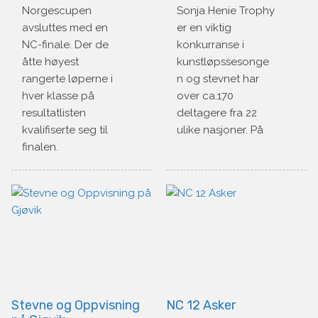
Gull i
2026
Norgescupen
Sonja Henie Trophy
avsluttes med en
er en viktig
Senior
NC-finale. Der de
konkurranse i
og
åtte høyest
kunstløpssesonge
rangerte løperne i
n og stevnet har
Intermed
hver klasse på
over ca.170
iate
resultatlisten
deltagere fra 22
kvalifiserte seg til
ulike nasjoner. På
Novice
finalen.
Stevne og Oppvisning
NC 12 Asker