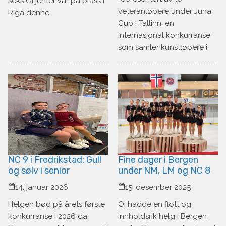
seks OI jenter var på plass i
veteranløpere under Juna
Riga denne
Cup i Tallinn, en
internasjonal konkurranse
som samler kunstløpere i
NC 9 i Fredrikstad: Gull
Fine dager i Bergen
og sølv i senior
under NM, LM og NC 8
14. januar 2026
15. desember 2025
Helgen bød på årets første
OI hadde en flott og
konkurranse i 2026 da
innholdsrik helg i Bergen