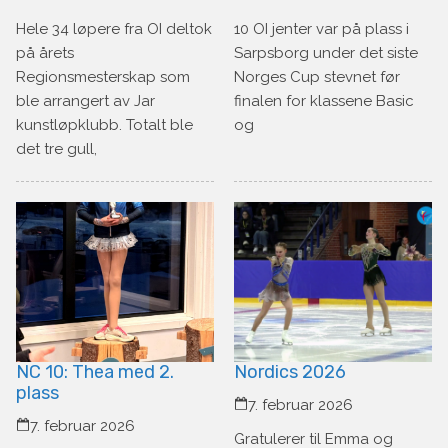
Hele 34 løpere fra OI deltok
10 OI jenter var på plass i
på årets
Sarpsborg under det siste
Regionsmesterskap som
Norges Cup stevnet før
ble arrangert av Jar
finalen for klassene Basic
kunstløpklubb. Totalt ble
og
det tre gull,
NC 10: Thea med 2.
Nordics 2026
plass
7. februar 2026
7. februar 2026
Gratulerer til Emma og