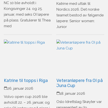
NC 10 ble avholdt i
Katrine med uttak til
Kongsvinger 24. og 25.
Nordics 2026. Det norske
januar, med seks OI løpere
teamet bestod av følgende
på plass. Gratulerer til Thea
løpere: Senior women:
med
Junior
Katrine til topps i Riga
Veteranløpere fra OI på
Juna Cup
26. januar 2026
18. januar 2026
Volvo open cup 2026 ble
Oslo Idrettslag Skøyter var
avholdt 22. – 26. januar, og
representert av to