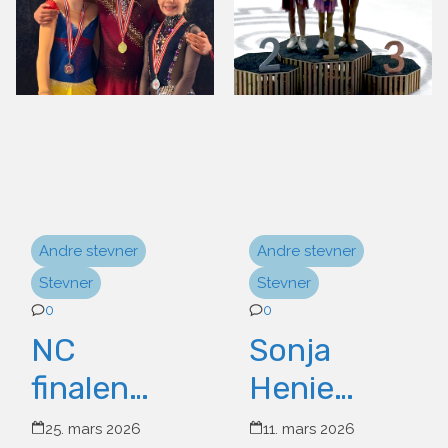
Andre stevner
Andre stevner
Stevner
Stevner
0
0
NC
Sonja
finalen
Henie
2026:
Trophy
25. mars 2026
11. mars 2026