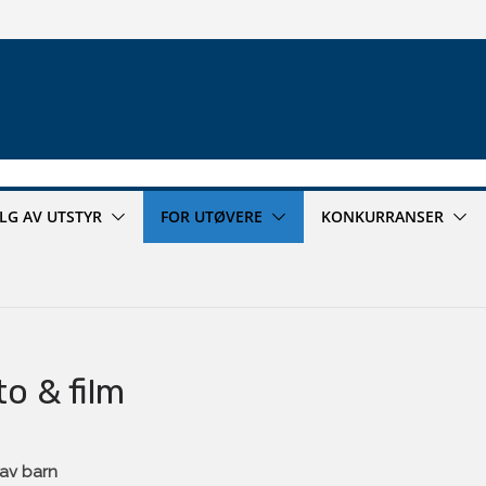
ALG AV UTSTYR
FOR UTØVERE
KONKURRANSER
o & film
 av barn