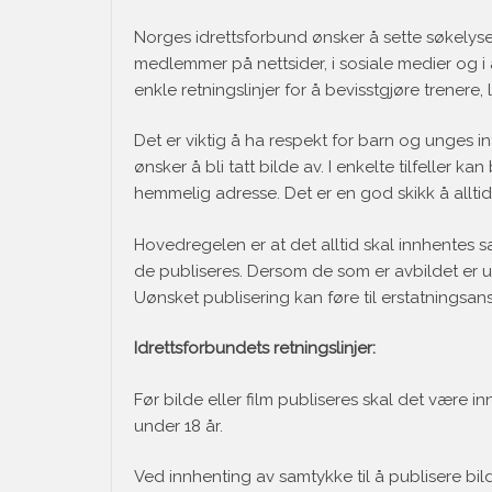
Norges idrettsforbund ønsker å sette søkelyset
medlemmer på nettsider, i sosiale medier og i 
enkle retningslinjer for å bevisstgjøre trenere, l
Det er viktig å ha respekt for barn og unges in
ønsker å bli tatt bilde av. I enkelte tilfelle
hemmelig adresse. Det er en god skikk å alltid 
Hovedregelen er at det alltid skal innhentes sa
de publiseres. Dersom de som er avbildet er u
Uønsket publisering kan føre til erstatningsan
Idrettsforbundets retningslinjer:
Før bilde eller film publiseres skal det være 
under 18 år.
Ved innhenting av samtykke til å publisere bi