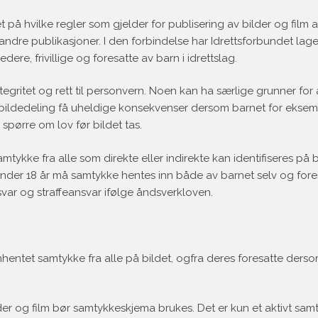
 på hvilke regler som gjelder for publisering av bilder og film 
andre publikasjoner. I den forbindelse har Idrettsforbundet lag
edere, frivillige og foresatte av barn i idrettslag.
tegritet og rett til personvern. Noen kan ha særlige grunner for 
r kan bildedeling få uheldige konsekvenser dersom barnet for ekse
spørre om lov før bildet tas.
mtykke fra alle som direkte eller indirekte kan identifiseres på 
nder 18 år må samtykke hentes inn både av barnet selv og fore
svar og straffeansvar ifølge åndsverkloven.
innhentet samtykke fra alle på bildet, ogfra deres foresatte ders
lder og film bør samtykkeskjema brukes. Det er kun et aktivt sa