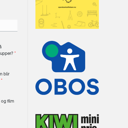
å
rupper?
*
n blir
*
 og film