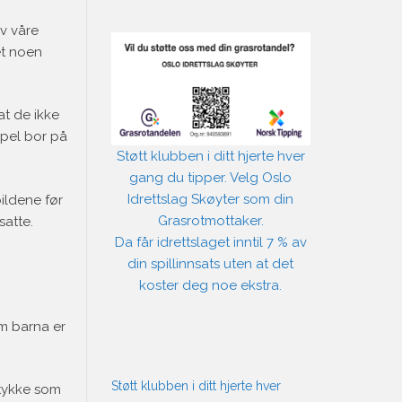
av våre
et noen
at de ikke
mpel bor på
Støtt klubben i ditt hjerte hver
gang du tipper. Velg Oslo
Idrettslag Skøyter som din
bildene før
Grasrotmottaker.
satte.
Da får idrettslaget inntil 7 % av
din spillinnsats uten at det
koster deg noe ekstra.
om barna er
Støtt klubben i ditt hjerte hver
mtykke som