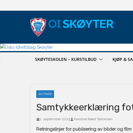
Hopp
til
innholdet
SKØYTESKOLEN – KURSTILBUD
KJØP & S
RUTINER
Samtykkeerklæring fot
1. september 2025
Karoline Røed Tønnesen
Retningslinjer for publisering av bilder og film