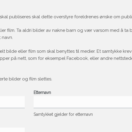
m skal publiseres skal dette overstyre foreldrenes ønske om publi
eller film. Ta aldri bilder av nakne barn og vær varsom med å ta b
t navn.
kelt bilde eller film som skal benyttes til medier. Et samtykke kr
rupper på nett, som for eksempel Facebook, eller andre nettsted
te bilder og film slettes.
Etternavn
Samtykket gjelder for etternavn