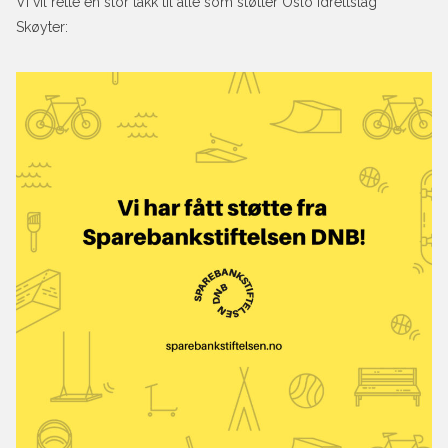
Vi vil rette en stor takk til alle som støtter Oslo Idrettslag
Skøyter: