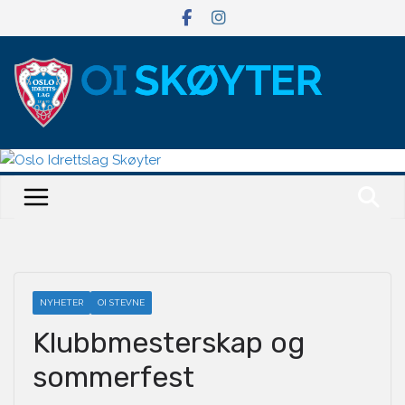
Hopp
til
innholdet
NYHETER
OI STEVNE
Klubbmesterskap og
sommerfest