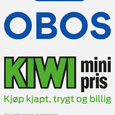
Kiwi Jordal sponser vår treningsleir!