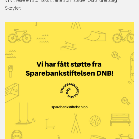
Vi vil rette en stor takk til alle som støtter Oslo Idrettslag
Skøyter: