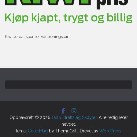
Kiwi Jordal sponser vår treningsleir!
Opphavsrett © 2026
Oslo Idrettslag Skøyter
. Alle rettigheter
hevdet.
Tema:
ColorMag
by ThemeGrill. Drevet av
WordPress
.