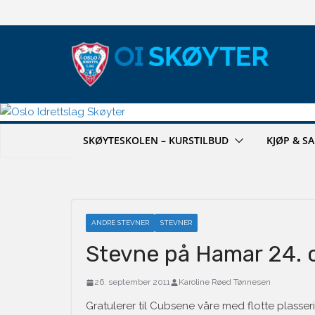
Hopp
til
innholdet
SKØYTESKOLEN – KURSTILBUD
KJØP & S
ANDRE STEVNER
STEVNER
Stevne på Hamar 24. 
26. september 2011
Karoline Røed Tønnesen
Gratulerer til Cubsene våre med flotte plasseri