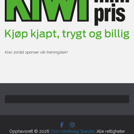
Kiwi Jordal sponser vår treningsleir!
Opphavsrett © 2026
Oslo Idrettslag Skøyter
. Alle rettigheter