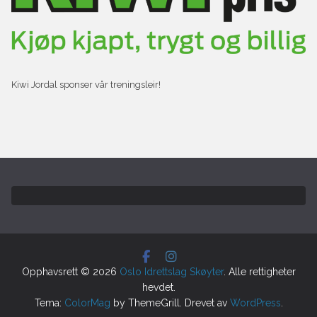
Kiwi Jordal sponser vår treningsleir!
Opphavsrett © 2026
Oslo Idrettslag Skøyter
. Alle rettigheter
hevdet.
Tema:
ColorMag
by ThemeGrill. Drevet av
WordPress
.