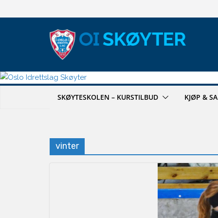
Hopp
til
innholdet
SKØYTESKOLEN – KURSTILBUD
KJØP & S
vinter