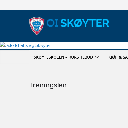
Hopp
til
innholdet
SKØYTESKOLEN – KURSTILBUD
KJØP & S
Treningsleir