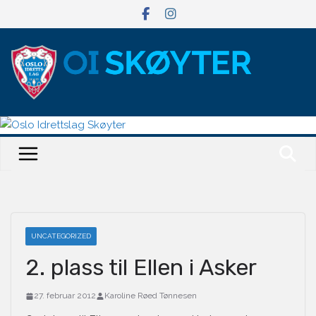
Hopp
til
innholdet
UNCATEGORIZED
2. plass til Ellen i Asker
27. februar 2012
Karoline Røed Tønnesen