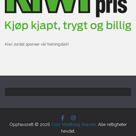
Kiwi Jordal sponser vår treningsleir!
Opphavsrett © 2026
Oslo Idrettslag Skøyter
. Alle rettigheter
hevdet.