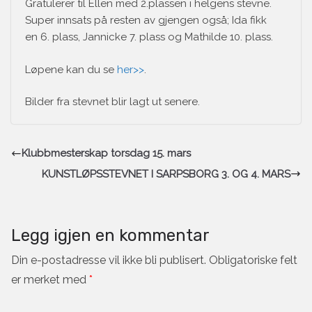
Gratulerer til Ellen med 2.plassen i helgens stevne.
Super innsats på resten av gjengen også; Ida fikk
en 6. plass, Jannicke 7. plass og Mathilde 10. plass.
Løpene kan du se
her>>
.
Bilder fra stevnet blir lagt ut senere.
Klubbmesterskap torsdag 15. mars
KUNSTLØPSSTEVNET I SARPSBORG 3. OG 4. MARS
Legg igjen en kommentar
Din e-postadresse vil ikke bli publisert.
Obligatoriske felt
er merket med
*