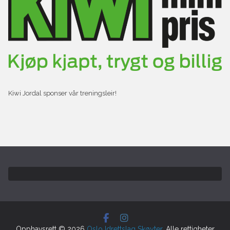
Kiwi Jordal sponser vår treningsleir!
Opphavsrett © 2026
Oslo Idrettslag Skøyter
. Alle rettigheter