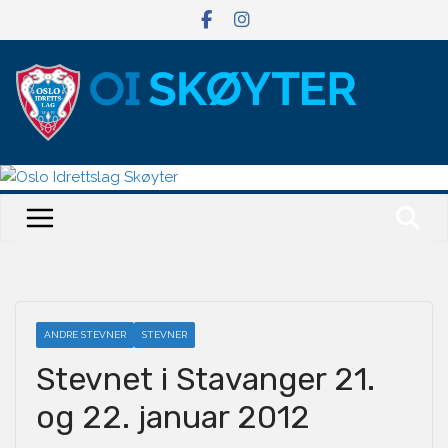
Hopp
til
innholdet
ANDRE STEVNER
STEVNER
Stevnet i Stavanger 21.
og 22. januar 2012