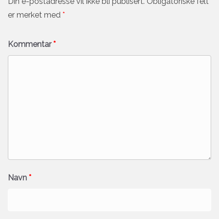
Din e-postadresse vil ikke bli publisert.
Obligatoriske felt
er merket med
*
Kommentar
*
Navn
*