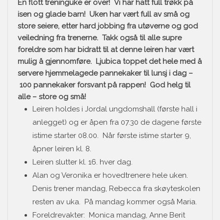
En flott treninguke er over! Vi har hatt full trøkk på
isen og glade barn! Uken har vært full av små og
store seiere, etter hard jobbing fra utøverne og god
veiledning fra trenerne. Takk også til alle supre
foreldre som har bidratt til at denne leiren har vært
mulig å gjennomføre.
Ljubica
toppet det hele med å
servere hjemmelagede pannekaker til lunsj i dag –
100 pannekaker forsvant på rappen! God helg til
alle – store og små!
Leiren holdes i Jordal ungdomshall (første hall i
anlegget) og er åpen fra 07.30 de dagene første
istime starter 08.00. Når første istime starter 9,
åpner leiren kl. 8.
Leiren slutter kl. 16. hver dag.
Alan og Veronika er hovedtrenere hele uken.
Denis trener mandag, Rebecca fra skøyteskolen
resten av uka. På mandag kommer også Maria.
Foreldrevakter: Monica mandag, Anne Berit