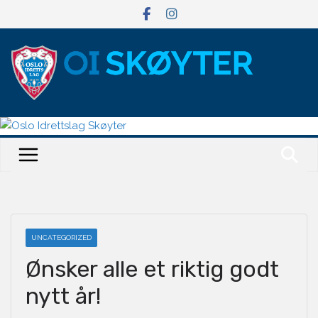
Hopp
til
innholdet
UNCATEGORIZED
Ønsker alle et riktig godt
nytt år!