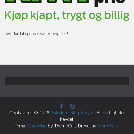
Kiwi Jordal sponser vår treningsleir!
Opphavsrett © 2026
Oslo Idrettslag Skøyter
. Alle rettigheter
hevdet.
Tema:
ColorMag
by ThemeGrill. Drevet av
WordPress
.