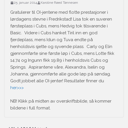
25. januar 2014
Karoline Røed Tønnesen
Gratulerer til OI-jentene med flotte prestasjoner i
lørdagens stevne i Fredrikstad! Lisa tok en suveren
førsteplass i Cubs, mens Hedvig tok tilsvarende i
Basic. Videre i Cubs hanket Tiril inn en god
fjerdeplass, mens Idun og Tuva endte på
henholdsvis sjette og syvende plass. Carly og Elin
gjennomførte sine første løp i Cubs, mens Lotte fikk
14.74 og Ingunn fikk 19.89 i henholdsvis Cubs og
Springs. Aspirantene våre, Alexandra, Iselin og
Johanna, gjennomførte alle gode løp på søndag.
Godt jobbet alle OI-jenter! Resultater finner du
her>>>
NB! Klikk på midten av overskriftsbilde, så kommer
bildene i full format.