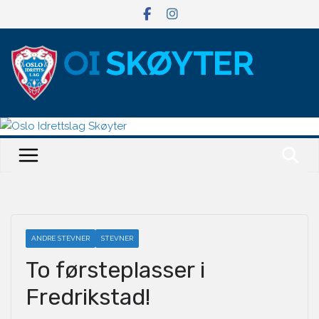
Hopp
til
innholdet
ANDRE STEVNER
STEVNER
To førsteplasser i
Fredrikstad!