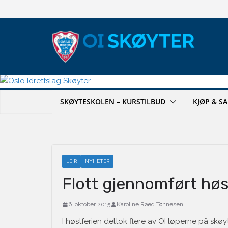
Hopp
til
innholdet
SKØYTESKOLEN – KURSTILBUD
KJØP & S
LEIR
NYHETER
Flott gjennomført høst
6. oktober 2015
Karoline Røed Tønnesen
I høstferien deltok flere av OI løperne på skøy