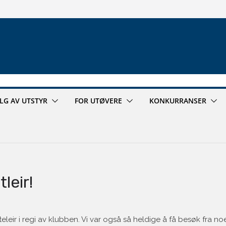
ALG AV UTSTYR
FOR UTØVERE
KONKURRANSER
leir!
teleir i regi av klubben. Vi var også så heldige å få besøk fra n