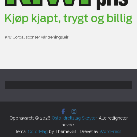
Kiwi Jordal sponser vår treningsleir!
Opphavsrett © 2026
Oslo Idrettslag Skøyter
. Alle rettigheter
hevdet.
Tema:
ColorMag
by ThemeGrill. Drevet av
WordPress
.