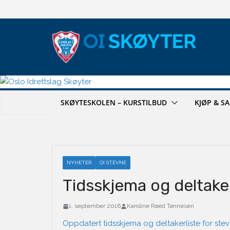
Hopp
til
innholdet
SKØYTESKOLEN – KURSTILBUD
KJØP & S
NYHETER
OI STEVNE
Tidsskjema og deltake
1. september 2016
Karoline Røed Tønnesen
Oppdatert tidsskjema og deltakerliste for stev