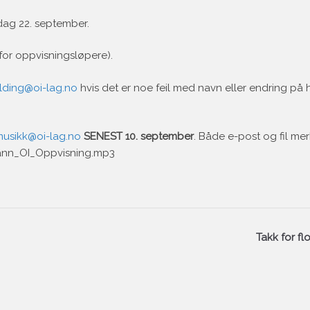
sdag 22. september.
for oppvisningsløpere).
ding@oi-lag.no
hvis det er noe feil med navn eller endring på 
usikk@oi-lag.no
SENEST 10. september
. Både e-post og fil m
rmann_OI_Oppvisning.mp3
Takk for fl