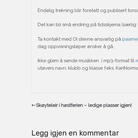
Endelig trekning blir foretatt og publisert tor
Det kan bli små endring på tidsskjema (særlig 
Ta kontakt med OI stevne ansvarlig på
paamel
dag oppvisningsløper ønsker å gå.
Ikke glem å sende musikken i mp3-format til
m
utøvers navn, klubb og klasse f.eks. KariNo
Skøyteleir i høstferien – ledige plasser igjen!
Legg igjen en kommentar