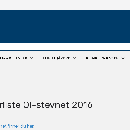
ALG AV UTSTYR
FOR UTØVERE
KONKURRANSER
rliste OI-stevnet 2016
net finner du her
.