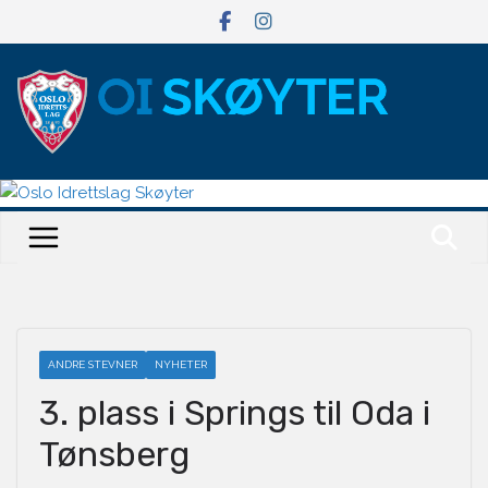
Hopp
til
innholdet
ANDRE STEVNER
NYHETER
3. plass i Springs til Oda i
Tønsberg