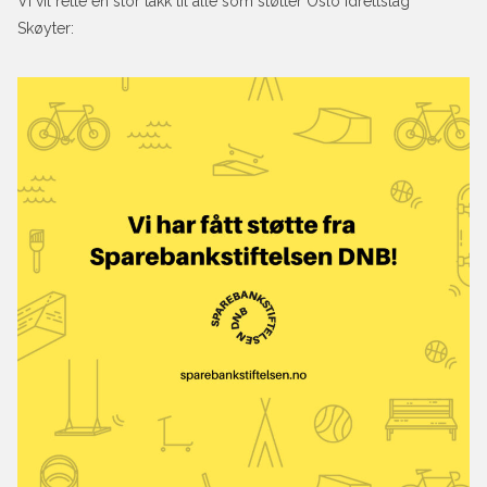
Vi vil rette en stor takk til alle som støtter Oslo Idrettslag
Skøyter: