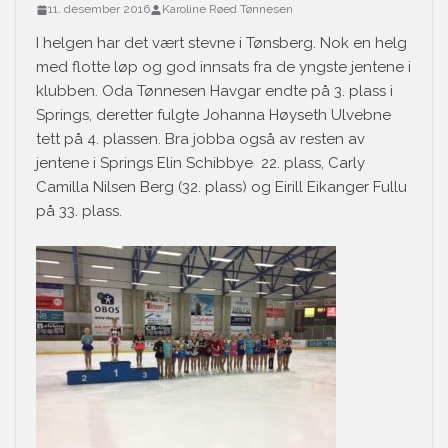
11. desember 2016
Karoline Røed Tønnesen
I helgen har det vært stevne i Tønsberg. Nok en helg
med flotte løp og god innsats fra de yngste jentene i
klubben. Oda Tønnesen Havgar endte på 3. plass i
Springs, deretter fulgte Johanna Høyseth Ulvebne
tett på 4. plassen. Bra jobba også av resten av
jentene i Springs Elin Schibbye 22. plass, Carly
Camilla Nilsen Berg (32. plass) og Eirill Eikanger Fullu
på 33. plass.