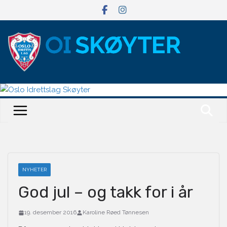
Hopp
til
innholdet
NYHETER
God jul – og takk for i år
19. desember 2016
Karoline Røed Tønnesen