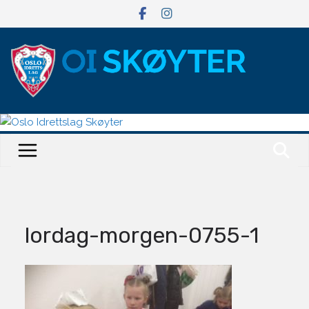
Hopp
til
innholdet
lordag-morgen-0755-1