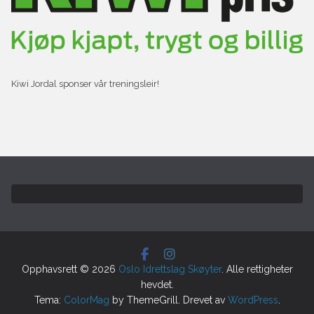
Kiwi Jordal sponser vår treningsleir!
Opphavsrett © 2026
Oslo Idrettslag Skøyter
. Alle rettigheter
hevdet.
Tema:
ColorMag
by ThemeGrill. Drevet av
WordPress
.