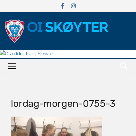
Hopp
til
innholdet
lordag-morgen-0755-3