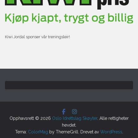
Kiwi Jordal sponser vår treningsleir!
Opphavsrett © 2026
Oslo Idrettslag Skøyter
. Alle rettigheter
hevdet.
Tema:
ColorMag
by ThemeGrill. Drevet av
WordPress
.