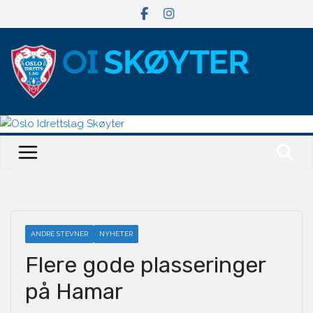
Hopp
til
innholdet
ANDRE STEVNER
NYHETER
Flere gode plasseringer
på Hamar