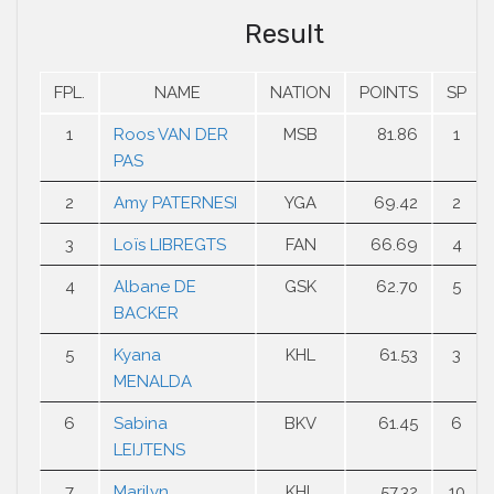
Result
FPL.
NAME
NATION
POINTS
SP
1
Roos VAN DER
MSB
81.86
1
PAS
2
Amy PATERNESI
YGA
69.42
2
3
Loïs LIBREGTS
FAN
66.69
4
4
Albane DE
GSK
62.70
5
BACKER
5
Kyana
KHL
61.53
3
MENALDA
6
Sabina
BKV
61.45
6
LEIJTENS
7
Marilyn
KHL
57.32
10