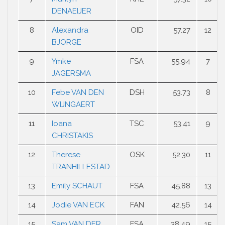
DENAEIJER
8
Alexandra
OID
57.27
12
BJORGE
9
Ymke
FSA
55.94
7
JAGERSMA
10
Febe VAN DEN
DSH
53.73
8
WIJNGAERT
11
Ioana
TSC
53.41
9
CHRISTAKIS
12
Therese
OSK
52.30
11
TRANHILLESTAD
13
Emily SCHAUT
FSA
45.88
13
14
Jodie VAN ECK
FAN
42.56
14
15
Sam VAN DER
FSA
38.49
15