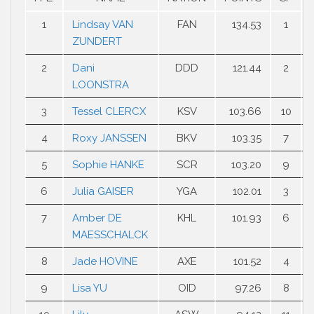
1
Lindsay VAN
FAN
134.53
1
ZUNDERT
2
Dani
DDD
121.44
2
LOONSTRA
3
Tessel CLERCX
KSV
103.66
10
4
Roxy JANSSEN
BKV
103.35
7
5
Sophie HANKE
SCR
103.20
9
6
Julia GAISER
YGA
102.01
3
7
Amber DE
KHL
101.93
6
MAESSCHALCK
8
Jade HOVINE
AXE
101.52
4
9
Lisa YU
OID
97.26
8