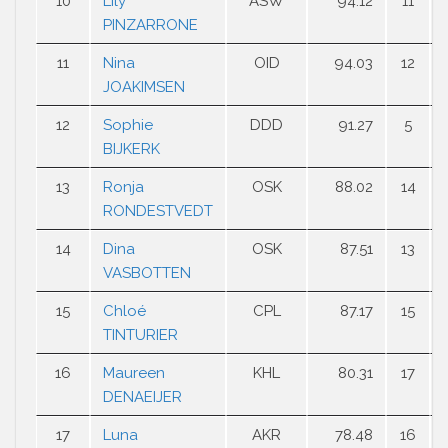
10
Lily
ASW
94.12
11
PINZARRONE
11
Nina
OID
94.03
12
JOAKIMSEN
12
Sophie
DDD
91.27
5
BIJKERK
13
Ronja
OSK
88.02
14
RONDESTVEDT
14
Dina
OSK
87.51
13
VASBOTTEN
15
Chloé
CPL
87.17
15
TINTURIER
16
Maureen
KHL
80.31
17
DENAEIJER
17
Luna
AKR
78.48
16