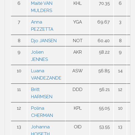
6
Maité VAN
KHL
70.35
6
6
MULDERS
7
Anna
YGA
69.67
3
7
PEZZETTA
8
Djo JANSEN
NOT
60.40
8
9
9
Jolien
AKR
58.22
9
1
JENNES
10
Luana
ASW
56.85
14
8
VANDEZANDE
11
Britt
DDD
56.21
12
1
HARMSEN
12
Polina
KPL
55.05
10
1
CHERMAN
13
Johanna
OID
53.55
13
1
HOISETH