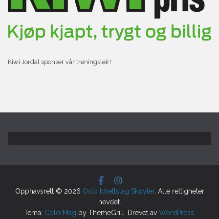
Kiwi Jordal sponser vår treningsleir!
Opphavsrett © 2026
Oslo Idrettslag Skøyter
. Alle rettigheter
hevdet.
Tema:
ColorMag
by ThemeGrill. Drevet av
WordPress
.