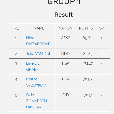
GROUP 1
Result
FPL.
NAME
NATION
POINTS
SP
F
1
Nina
ASW
85.60
1
2
PINZARRONE
2
Julia VAN DIJK
DDD
82.83
2
1
3
Line DE
HSK
72.17
4
3
GRAEF
4
Polina
HSK
70.92
5
5
SYZDYKOV
5
Oda
OID
70.51
7
4
TONNESEN
HAVGAR