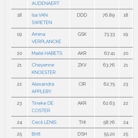
AUDENAERT
18
Isa VAN
DDD
76.89
18
SWIETEN
19
Amina
GSK
73.33
19
VERPLANCKE
20
Maité HABETS
AKR
67.41
20
21
Cheyenne
ZKV
63.76
21
KNOESTER
22
Alexandra
CIR
62.75
23
APPLEBY
23
Tineke DE
AKR
62.63
22
COSTER
24
Cecil LENIS
THI
58.76
24
25
Britt
DSH
55.20
25