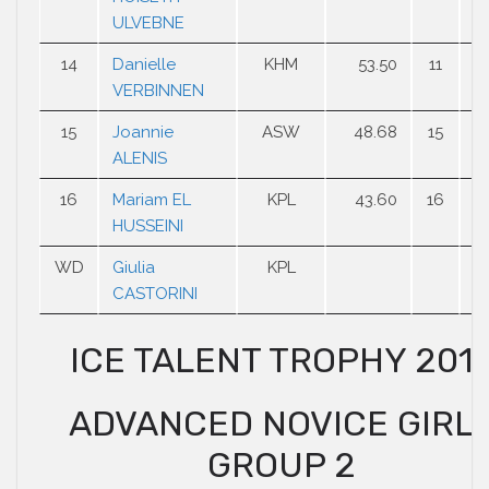
ULVEBNE
14
Danielle
KHM
53.50
11
1
VERBINNEN
15
Joannie
ASW
48.68
15
1
ALENIS
16
Mariam EL
KPL
43.60
16
1
HUSSEINI
WD
Giulia
KPL
CASTORINI
ICE TALENT TROPHY 201
ADVANCED NOVICE GIRL
GROUP 2