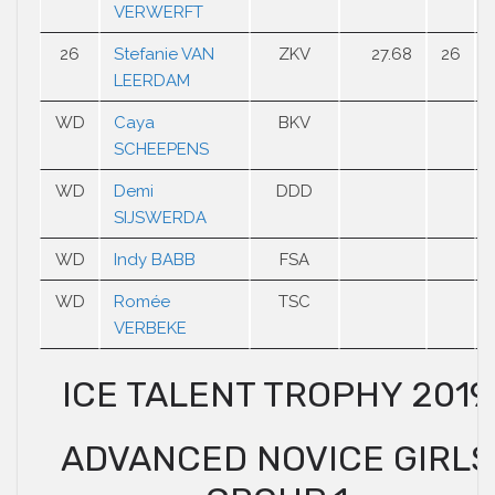
VERWERFT
26
Stefanie VAN
ZKV
27.68
26
LEERDAM
WD
Caya
BKV
SCHEEPENS
WD
Demi
DDD
SIJSWERDA
WD
Indy BABB
FSA
WD
Romée
TSC
VERBEKE
ICE TALENT TROPHY 2019
ADVANCED NOVICE GIRLS