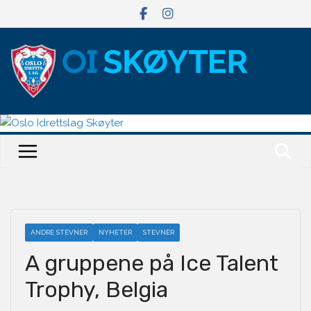
Hopp
til
innholdet
ANDRE STEVNER
NYHETER
STEVNER
A gruppene på Ice Talent
Trophy, Belgia