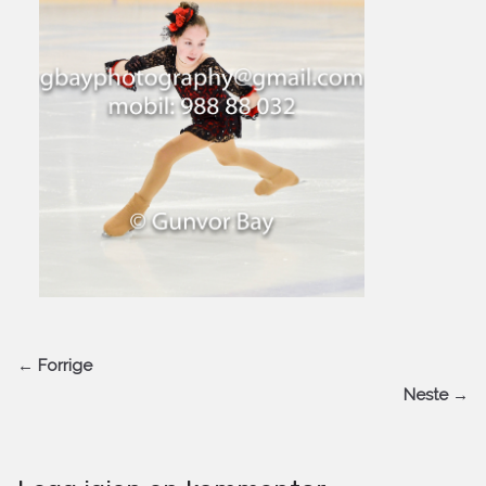
← Forrige
Neste →