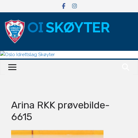
Hopp
til
innholdet
Arina RKK prøvebilde-
6615