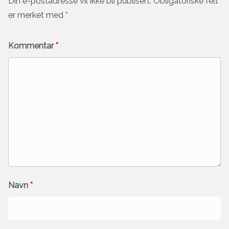
Din e-postadresse vil ikke bli publisert.
Obligatoriske felt
er merket med
*
Kommentar
*
Navn
*