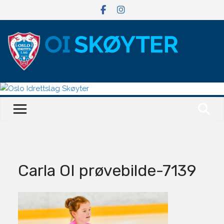
Hopp
til
innholdet
Carla OI prøvebilde-7139