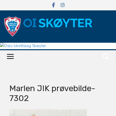
Hopp
til
innholdet
Marlen JIK prøvebilde-
7302