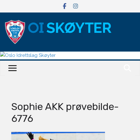
Hopp
til
innholdet
Sophie AKK prøvebilde-
6776