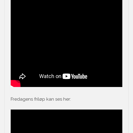
Fredagens friløp kan ses her: