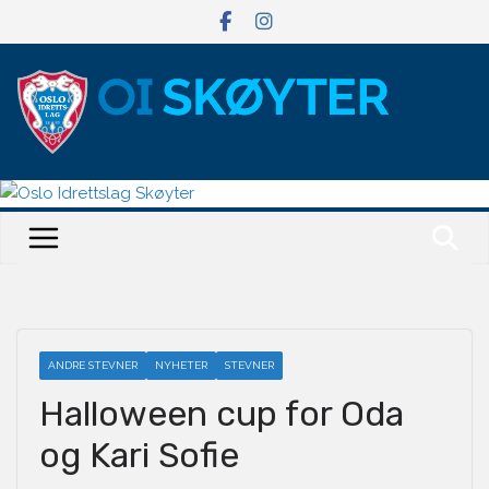
Hopp
til
innholdet
ANDRE STEVNER
NYHETER
STEVNER
Halloween cup for Oda
og Kari Sofie