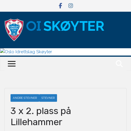
Hopp
til
innholdet
ANDRE STEVNER
STEVNER
3 x 2. plass på
Lillehammer