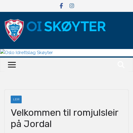
Hopp
til
innholdet
LEIR
Velkommen til romjulsleir
på Jordal