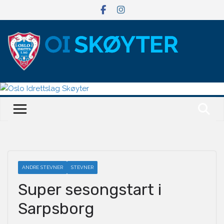
Hopp
til
innholdet
ANDRE STEVNER
STEVNER
Super sesongstart i
Sarpsborg