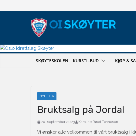
Hopp
til
innholdet
SKØYTESKOLEN – KURSTILBUD
KJØP & S
NYHETER
Bruktsalg på Jordal
20. september 2023
Karoline Røed Tønnesen
Vi ønsker alle velkommen til vårt bruktsalg i 