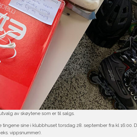
 utvalg av skøytene som er til salgs.
e tingene sine i klubbhuset torsdag 28. september fra kl 16:00. 
.eks. vippsnummer).