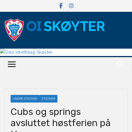
Hopp
til
innholdet
ANDRE STEVNER
STEVNER
Cubs og springs
avsluttet høstferien på