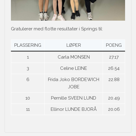
Gratulerer med flotte resultater i Springs til:
PLASSERING
LØPER
POENG
1
Carla MONSEN
27.17
3
Celine LEINE
26.54
6
Frida Joko BORDEWICH
22.88
JOBE
10
Pernille SVEEN LUND
20.49
11
Ellinor LUNDE BJORÅ
20.06