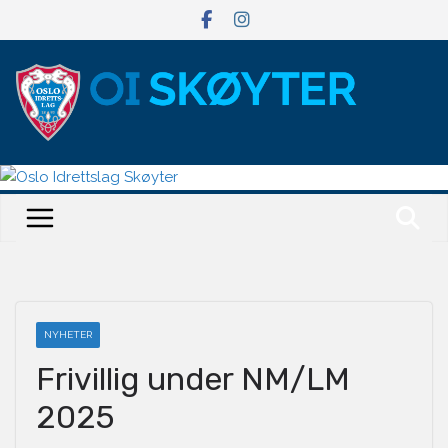
Hopp
til
innholdet
NYHETER
Frivillig under NM/LM
2025