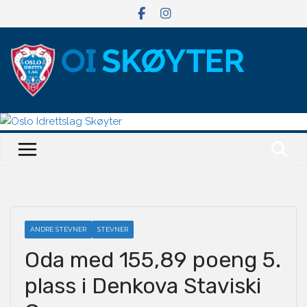
Hopp
til
innholdet
ANDRE STEVNER
STEVNER
Oda med 155,89 poeng 5.
plass i Denkova Staviski