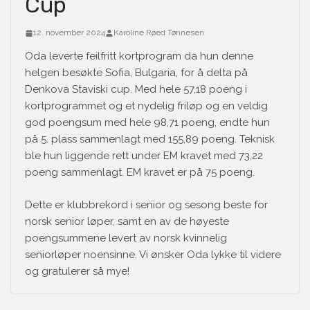
Cup
12. november 2024
Karoline Røed Tønnesen
Oda leverte feilfritt kortprogram da hun denne
helgen besøkte Sofia, Bulgaria, for å delta på
Denkova Staviski cup. Med hele 57,18 poeng i
kortprogrammet og et nydelig friløp og en veldig
god poengsum med hele 98,71 poeng, endte hun
på 5. plass sammenlagt med 155,89 poeng. Teknisk
ble hun liggende rett under EM kravet med 73,22
poeng sammenlagt. EM kravet er på 75 poeng.
Dette er klubbrekord i senior og sesong beste for
norsk senior løper, samt en av de høyeste
poengsummene levert av norsk kvinnelig
seniorløper noensinne. Vi ønsker Oda lykke til videre
og gratulerer så mye!