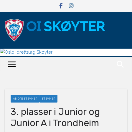
Hopp
til
innholdet
ANDRE STEVNER
STEVNER
3. plasser i Junior og
Junior A i Trondheim