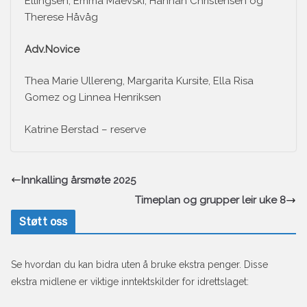
Ellingsen, Emma Maevski, Hannah Christensen og
Therese Håvåg
Adv.Novice
Thea Marie Ullereng, Margarita Kursite, Ella Risa
Gomez og Linnea Henriksen
Katrine Berstad – reserve
Innkalling årsmøte 2025
Timeplan og grupper leir uke 8
Støtt oss
Se hvordan du kan bidra uten å bruke ekstra penger. Disse
ekstra midlene er viktige inntektskilder for idrettslaget: