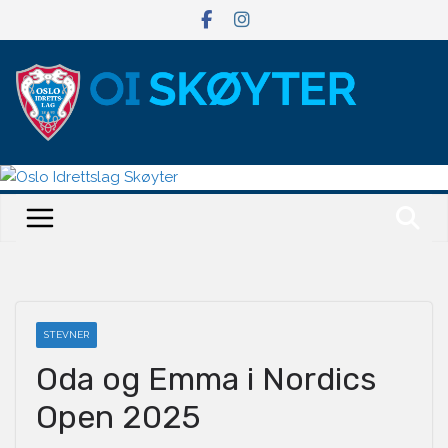
Hopp
til
innholdet
STEVNER
Oda og Emma i Nordics
Open 2025