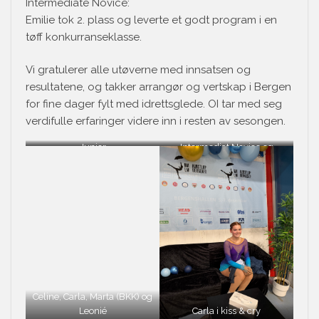
Intermediate Novice:
Emilie tok 2. plass og leverte et godt program i en
tøff konkurranseklasse.
Vi gratulerer alle utøverne med innsatsen og
resultatene, og takker arrangør og vertskap i Bergen
for fine dager fylt med idrettsglede. OI tar med seg
verdifulle erfaringer videre inn i resten av sesongen.
Junior
Intermediat Novice og
Advanced Novice
Celine, Carla, Marta (BKK) og
Leonié
Carla i kiss & cry