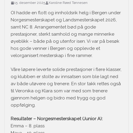
15. desember 2025
Karoline Røed Tønnesen
OI hadde en flott og innholdsrik helg i Bergen under
Norgesmesterskapet og Landsmesterskapet 2026,
samt NC 8. Arrangementet bød på gode
prestasjoner, sterkt samhold og mange minnerike
øyeblikk – både på og utenfor isen. Vi var på besøk
hos gode venner i Bergen og opplevde et
velorganisert mesterskap i fine rammer.
Våre løpere leverte solide prestasjoner i flere klasser,
og klubben er stolte av innsatsen som ble lagt ned
av både utøvere og trenere. En stor takk rettes også
til Veronika og Klara som var med som trenere
gjennom helgen og bidro med trygg og god
oppfølging.
Resultater – Norgesmesterskapet (Junior A):
Emma – 8. plass