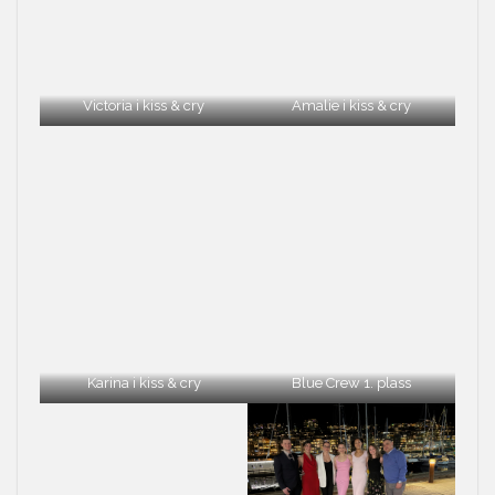
Victoria i kiss & cry
Amalie i kiss & cry
Karina i kiss & cry
Blue Crew 1. plass