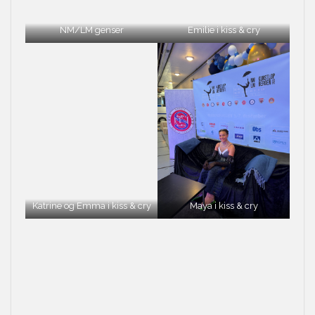
NM/LM genser
Emilie i kiss & cry
Katrine og Emma i kiss & cry
Maya i kiss & cry