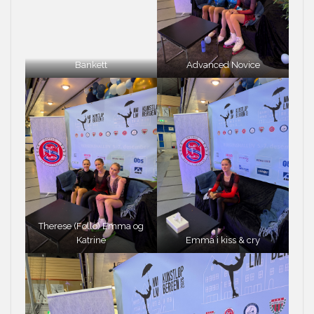
Bankett
Advanced Novice
Therese (Follo) Emma og
Katrine
Emma i kiss & cry