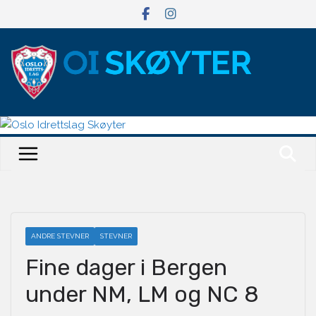
Hopp
til
innholdet
ANDRE STEVNER
STEVNER
Fine dager i Bergen
under NM, LM og NC 8