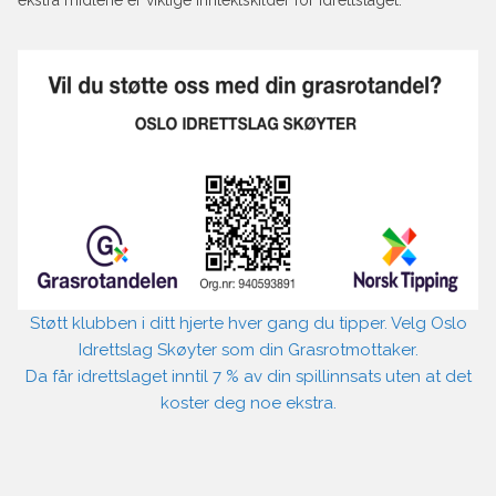
ekstra midlene er viktige inntektskilder for idrettslaget:
Støtt klubben i ditt hjerte hver gang du tipper. Velg Oslo
Idrettslag Skøyter som din Grasrotmottaker.
Da får idrettslaget inntil 7 % av din spillinnsats uten at det
koster deg noe ekstra.