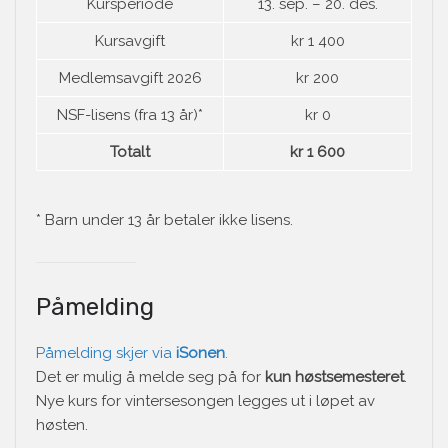
Kursperiode
13. sep. – 20. des.
Kursavgift
kr 1 400
Medlemsavgift 2026
kr 200
NSF-lisens (fra 13 år)*
kr 0
Totalt
kr 1 600
* Barn under 13 år betaler ikke lisens.
Påmelding
Påmelding skjer via
iSonen
.
Det er mulig å melde seg på for
kun høstsemesteret
.
Nye kurs for vintersesongen legges ut i løpet av
høsten.