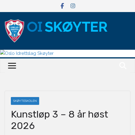
Hopp
til
innholdet
SKØYTESKOLEN
Kunstløp 3 – 8 år høst
2026