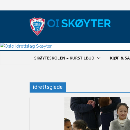
Hopp
til
innholdet
SKØYTESKOLEN – KURSTILBUD
KJØP & S
idrettsglede