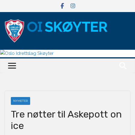
Hopp
til
innholdet
NYHETER
Tre nøtter til Askepott on
ice