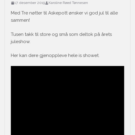
17. desember 2019
Karoline Røed Tønnesen
Med Tre nøtter til Askepott ønsker vi god jul til alle
sammen!
Tusen takk til store og små som deltok på årets
juleshow.
Her kan dere gjenoppleve hele is showet.