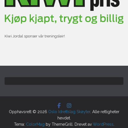
Kiwi Jordal sponser vår treningsleir!
Opphavsrett © 2026
Oslo Idrettslag Skøyter
. Alle rettigheter
hevdet.
Tema:
ColorMag
by ThemeGrill. Drevet av
WordPress
.